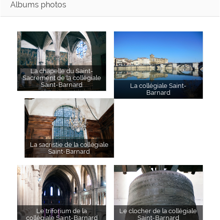
Albums photos
La chapelle du Saint-
Sacrement de la collégiale
Saint-Barnard
La collégiale Saint-
Barnard
La sacristie de la collégiale
Saint-Barnard
Le triforium de la
Le clocher de la collégiale
collégiale Saint-Barnard
Saint-Barnard