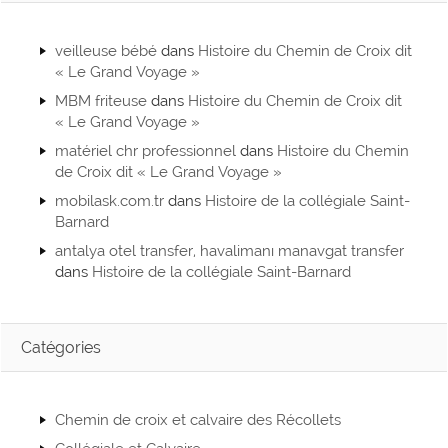
t
s
veilleuse bébé
dans
Histoire du Chemin de Croix dit
« Le Grand Voyage »
MBM friteuse
dans
Histoire du Chemin de Croix dit
« Le Grand Voyage »
matériel chr professionnel
dans
Histoire du Chemin
de Croix dit « Le Grand Voyage »
mobilask.com.tr
dans
Histoire de la collégiale Saint-
Barnard
antalya otel transfer, havalimanı manavgat transfer
dans
Histoire de la collégiale Saint-Barnard
Catégories
Chemin de croix et calvaire des Récollets