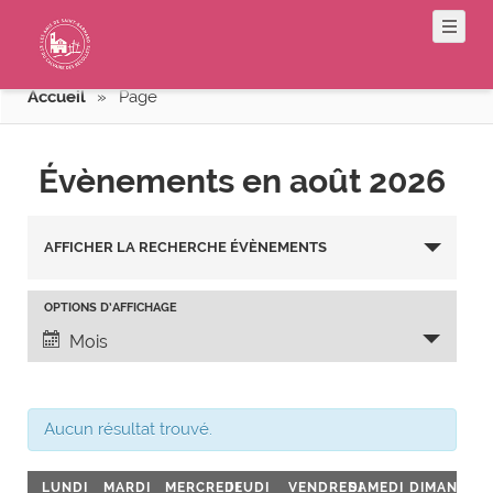
Accueil
»
Page
Évènements en août 2026
R
AFFICHER LA RECHERCHE ÉVÈNEMENTS
e
c
N
OPTIONS D’AFFICHAGE
h
a
Mois
v
e
i
r
g
Aucun résultat trouvé.
c
a
h
C
t
LUNDI
MARDI
MERCREDI
JEUDI
VENDREDI
SAMEDI
DIMANCHE