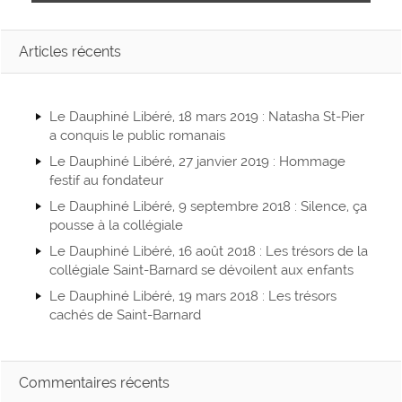
d
è
t
e
n
Articles récents
v
e
u
m
Le Dauphiné Libéré, 18 mars 2019 : Natasha St-Pier
e
e
a conquis le public romanais
s
n
Le Dauphiné Libéré, 27 janvier 2019 : Hommage
É
t
festif au fondateur
Le Dauphiné Libéré, 9 septembre 2018 : Silence, ça
v
s
pousse à la collégiale
è
Le Dauphiné Libéré, 16 août 2018 : Les trésors de la
n
collégiale Saint-Barnard se dévoilent aux enfants
Le Dauphiné Libéré, 19 mars 2018 : Les trésors
e
cachés de Saint-Barnard
m
e
Commentaires récents
n