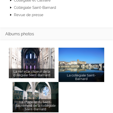
Collégiale et Calvaire
Collégiale Saint-Barnard
Revue de presse
Albums photos
La nef et le choeur de la
collégiale Saint-Barnard
La collégiale Saint-
Barnard
La chapelle du Saint-
Sacrement de la collégiale
Saint-Barnard