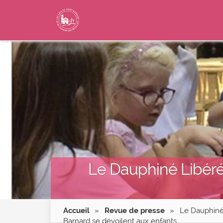
Le Dauphiné Libéré,
Accueil
»
Revue de presse
»
Le Dauphiné 
Barnard se dévoilent aux enfants