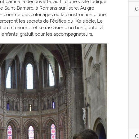
t partir à la découverte, au fil d’une visite ludique
le Saint-Barnard, à Romans-sur-Isère. Au gré
C
s — comme des coloriages ou la construction d’une
ceront les secrets de l’édifice du IXe siècle. Le
du triforium… et se rassasier d’un bon goûter à
par enfants, gratuit pour les accompagnateurs.
C