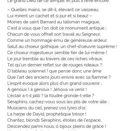
Le grand Dieu de ce temple, et puis il rêve encore.
– Quelles mains, se dit-il, élevant ce vaisseau,
Lui mirent un cachet et si pur et si beau! –
Moines de saint Barnard au talisman magique,
C’est à vous que l’on doit ce monument antique ;
Chacun de vous offrait son travail au Seigneur,
Comme un hommage ému de généreuse ardeur.
Salut au choeur gothique, un chef-d’oeuvre suprême !
Ce choeur majestueux semble fier de lui-même !
Le jour tremble au travers de ces riches vitraux,
Tel qu’un dernier reflet sur de rouges rideaux ?
O tableau solennel ! que pense donc une âme
Que l’art des anciens jours enivre avec sa flamme ?
L’esprit évoque alors plus d’un grand souvenir ;
A genoux ! à genoux ! Jéhova va venir !
L’éclair a-t-il jailli ? la foudre gronde-t-elle ?
Séraphins, cachez-vous sous les plis de votre aile ;
Musiciens du ciel, prenez vos lyres d’or,
La harpe de David, prophétique trésor !
Chantez, blonds Séraphins, étoiles de l’espace,
Descendez parmi nous, ô bijoux pleins de grâce !