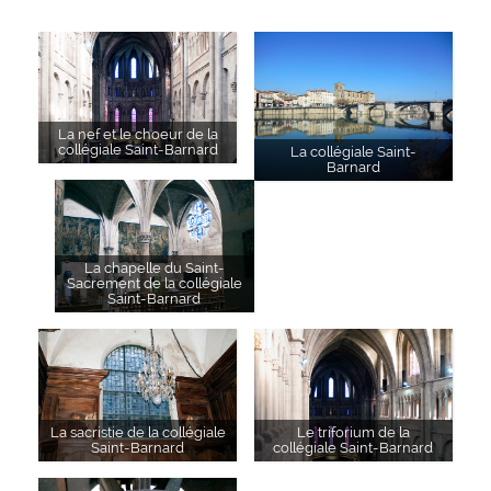
La nef et le choeur de la
collégiale Saint-Barnard
La collégiale Saint-
Barnard
La chapelle du Saint-
Sacrement de la collégiale
Saint-Barnard
La sacristie de la collégiale
Le triforium de la
Saint-Barnard
collégiale Saint-Barnard