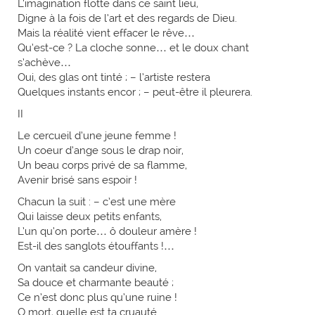
L’imagination flotte dans ce saint lieu,
Digne à la fois de l’art et des regards de Dieu.
Mais la réalité vient effacer le rêve…
Qu’est-ce ? La cloche sonne… et le doux chant
s’achève…
Oui, des glas ont tinté ; – l’artiste restera
Quelques instants encor ; – peut-être il pleurera.
II
Le cercueil d’une jeune femme !
Un coeur d’ange sous le drap noir,
Un beau corps privé de sa flamme,
Avenir brisé sans espoir !
Chacun la suit : – c’est une mère
Qui laisse deux petits enfants,
L’un qu’on porte… ô douleur amère !
Est-il des sanglots étouffants !…
On vantait sa candeur divine,
Sa douce et charmante beauté ;
Ce n’est donc plus qu’une ruine !
O mort, quelle est ta cruauté.