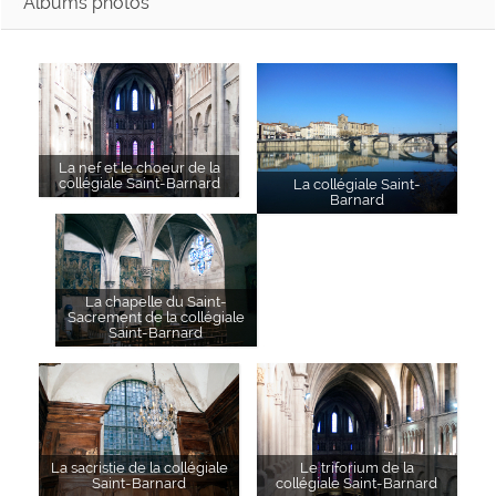
Albums photos
La nef et le choeur de la
collégiale Saint-Barnard
La collégiale Saint-
Barnard
La chapelle du Saint-
Sacrement de la collégiale
Saint-Barnard
La sacristie de la collégiale
Le triforium de la
Saint-Barnard
collégiale Saint-Barnard